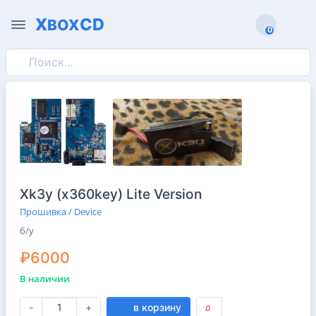
X
CD
BOX
0
0
Xk3y (x360key) Lite Version
Прошивка / Device
б/у
₽6000
В наличии
-
+
в корзину
0