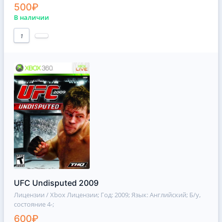
500₽
В наличии
1
UFC Undisputed 2009
Лицензии / Xbox Лицензии
; Год: 2009; Язык: Английский; Б/у,
состояние 4-;
600₽