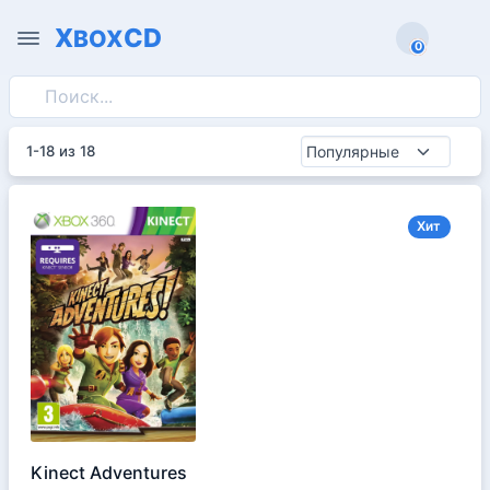
X
CD
BOX
0
0
1-18 из 18
Хит
Kinect Adventures