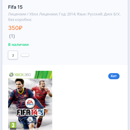
Fifa 15
Лицензии / Xbox Лицензии
; Год: 2014; Язык: Русский; Диск Б/У,
без коробки;
350₽
(1)
В наличии
3
Хит