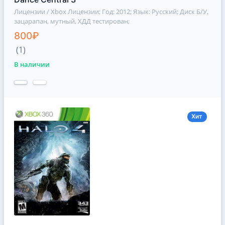
Лицензии / Xbox Лицензии
; Год: 2012; Язык: Русский; Диск Б/У,
зацарапан, мутный, ХДД тестирован;
800₽
(1)
В наличии
Хит