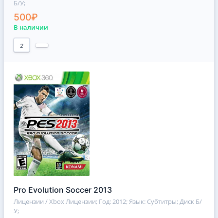
Б/У;
500₽
В наличии
2
Pro Evolution Soccer 2013
Лицензии / Xbox Лицензии
; Год: 2012; Язык: Субтитры; Диск Б/
У;