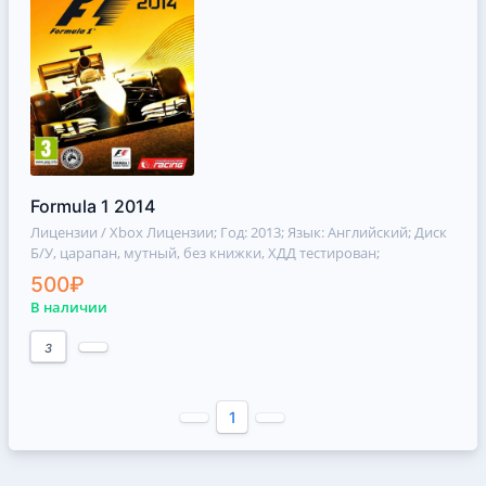
Formula 1 2014
Лицензии / Xbox Лицензии
; Год: 2013; Язык: Английский; Диск
Б/У, царапан, мутный, без книжки, ХДД тестирован;
500₽
В наличии
3
1