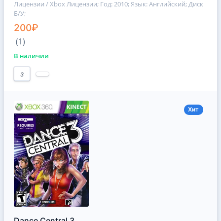
Лицензии / Xbox Лицензии
; Год: 2010; Язык: Английский; Диск
Б/У;
200₽
(1)
В наличии
3
Хит
Dance Central 3