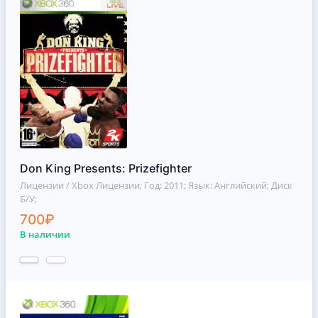
Don King Presents: Prizefighter
Лицензии / Xbox Лицензии
; Год: 2011; Язык: Английский; Диск
Б/У;
700₽
В наличии