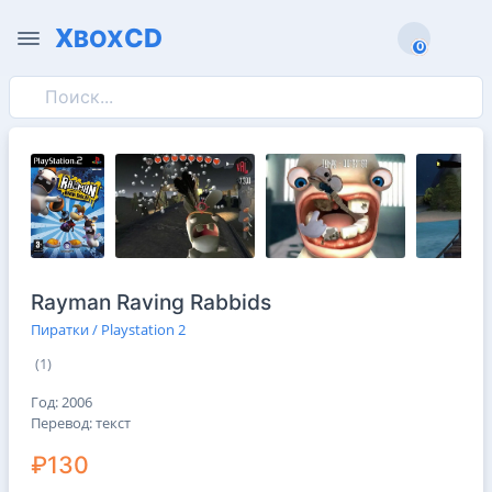
X
CD
BOX
0
0
Rayman Raving Rabbids
Пиратки / Playstation 2
(1)
Год: 2006
Перевод: текст
₽130