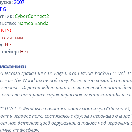
уска:
2007
PG
отчик:
CyberConnect2
льство:
Namco Bandai
NTSC
нглийский
д:
Нет
плейер:
Нет
ического сражения с Tri-Edge и окончания .hack//G.U. Vol. 
ся из The World им не под силу. Хасео и его команда при
 серверы. Игроков ждет полностью переработанная бое
ости по настройке характеристик членов команды и го
//G.U.Vol. 2: Reminisce появится новая мини-игра Crimson 
вать игровое поле, состязаясь с другими игроками в мире 
т над детализацией окружения, а также над игровыми 
димую атфосферу.