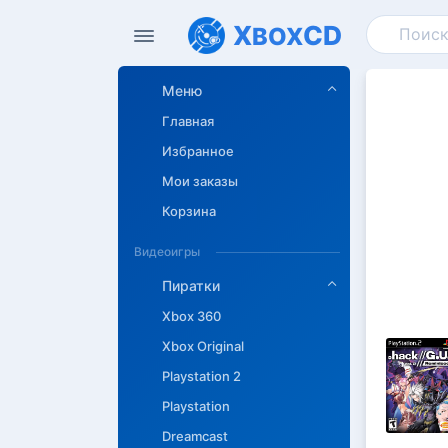
X
CD
BOX
Меню
Главная
Избранное
Мои заказы
Корзина
Видеоигры
Пиратки
Xbox 360
Xbox Original
Playstation 2
Описан
Playstation
Dreamcast