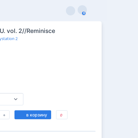
0
0
U. vol. 2//Reminisce
ystation 2
+
в корзину
0