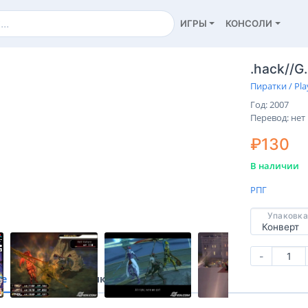
ИГРЫ
КОНСОЛИ
.hack//G.
Пиратки / Pla
Год: 2007
Перевод: нет
₽130
В наличии
РПГ
Упаковка
-
ие
Характеристики
Отзывы