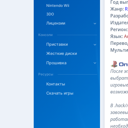
Год вып
Nintendo Wii
Жанр:
R
3DO
Разраб
Издате
Лицензии
Регион:
Консоли
Язык:
А
Перево
Приставки
Мульти
Жесткие диски
Прошивка
После эп
Ресурсы
выбрать
Контакты
игровые
возможн
Скачать игры
В .hack
завоевы
работаю
необхо