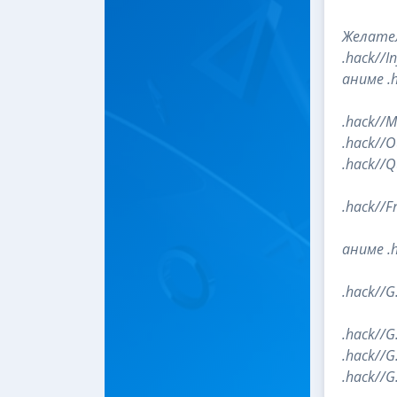
Желател
.hack//In
аниме .h
.hack//M
.hack//O
.hack//Q
.hack//F
аниме .h
.hack//G
.hack//G.
.hack//G
.hack//G