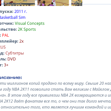
пуска:
2011 г.
Basketball Sim
отчик:
Visual Concepts
льство:
2K Sports
:
PAL
иплейер:
2х
RUS
д:
Субтитры
ль:
DVD
т:
3+
яти миллионов копий продано по всему миру. Свыше 20 на
 году NBA 2K11 позволила стать Вам великим с Майкло
а». В этом году все привилегии NBA 2K возвращаются и 
BA 2K12 даёт фанатам все то, о чем они так долго мечт
относительно того, кто является лучшим командой и игр