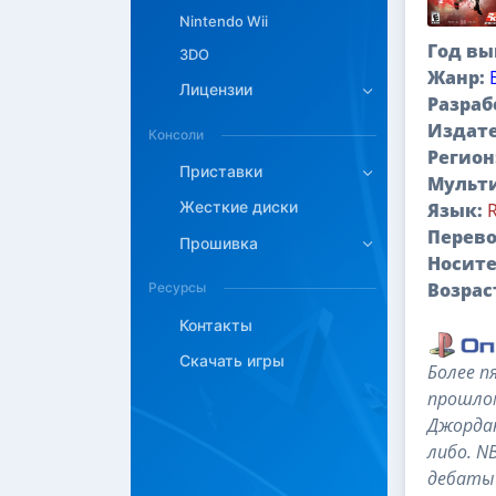
Nintendo Wii
Год вы
3DO
Жанр:
Лицензии
Разраб
Издате
Консоли
Регион
Приставки
Мульт
Жесткие диски
Язык:
Перево
Прошивка
Носите
Возрас
Ресурсы
Контакты
Скачать игры
Более п
прошлом
Джордан
либо. N
дебаты 