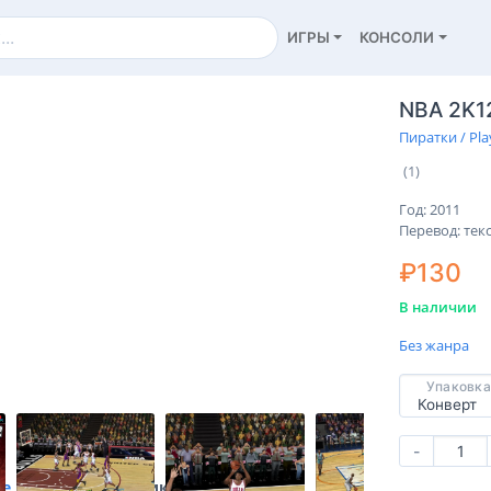
ИГРЫ
КОНСОЛИ
NBA 2K1
Пиратки / Pla
(1)
Год: 2011
Перевод: тек
₽130
В наличии
Без жанра
Упаковка
-
ие
Характеристики
Отзывы