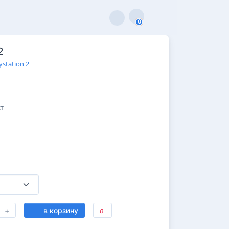
0
0
2
ystation 2
ст
+
в корзину
0