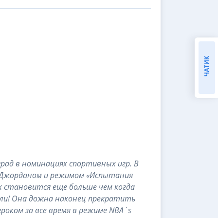
ЧАТИК
град в номинациях спортивных игр. В
м Джорданом и режимом «Испытания
их становится еще больше чем когда
али! Она дожна наконец прекратить
оком за все время в режиме NBA`s