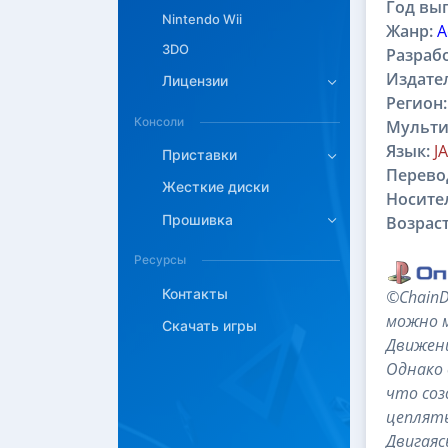
Год вып
Nintendo Wii
Жанр:
A
3DO
Разраб
Издате
Лицензии
Регион:
Консоли
Мульти
Язык:
J
Приставки
Перево
Жесткие диски
Носите
Прошивка
Возраст
Ресурсы
Контакты
©ChainD
можно м
Скачать игры
Движени
Однако 
что соз
цеплять
Двигаяс