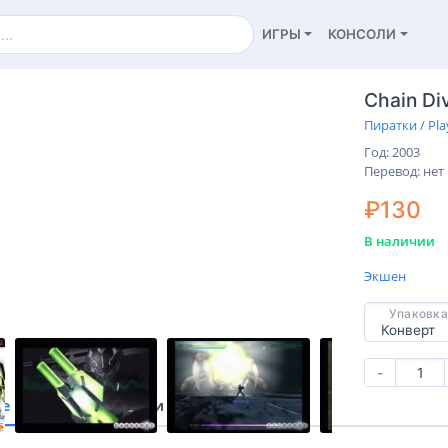
ИГРЫ
КОНСОЛИ
Chain Di
Пиратки / Pla
Год: 2003
Перевод: нет
₽130
В наличии
Экшен
Упаковка
-
ие
Характеристики
Отзывы