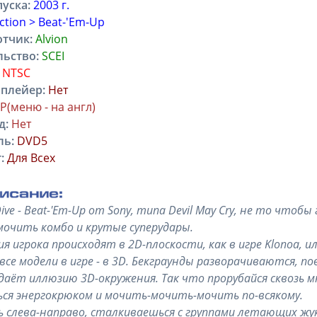
уска:
2003 г.
ction > Beat-'Em-Up
отчик:
Alvion
льство:
SCEI
NTSC
плейер:
Нет
AP(меню - на англ)
д:
Нет
ль:
DVD5
:
Для Всех
ive - Beat-'Em-Up от Sony, типа Devil May Cry, не то чтобы
очить комбо и крутые суперудары.
я игрока происходят в 2D-плоскости, как в игре Klonoa, и
все модели в игре - в 3D. Бекграунды разворачиваются, п
даёт иллюзию 3D-окружения. Так что прорубайся сквозь 
ся энергокрюком и мочить-мочить-мочить по-всякому.
ь слева-направо, сталкиваешься с группами летающих жу