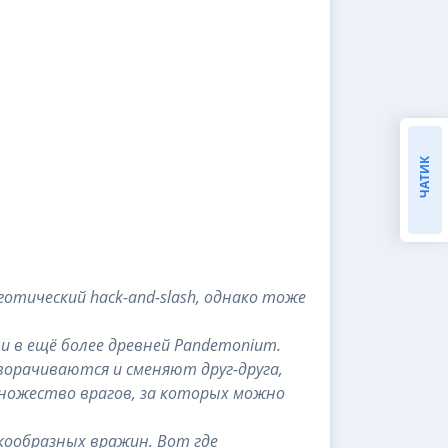
ЧАТИК
 готический hack-and-slash, однако тоже
ли в ещё более древней Pandemonium.
оворачиваются и сменяют друг-друга,
множество врагов, за которых можно
кообразных вражин. Вот где