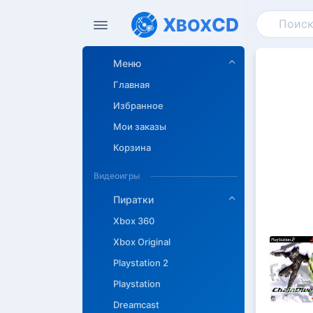
X
CD
BOX
Меню
Главная
Избранное
Мои заказы
Корзина
Видеоигры
Пиратки
Xbox 360
Xbox Original
Playstation 2
Описан
Playstation
Dreamcast