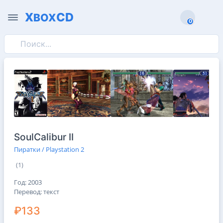
X
CD
BOX
0
0
SoulCalibur II
Пиратки / Playstation 2
(1)
Год: 2003
Перевод: текст
₽133