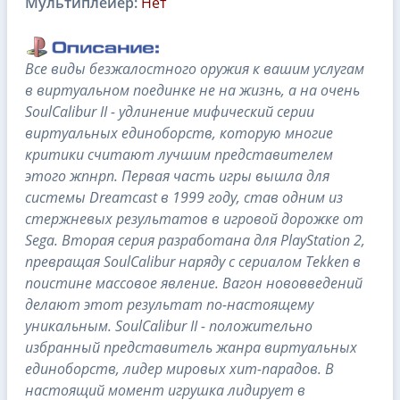
Мультиплейер:
Нет
Все виды безжалостного оружия к вашим услугам
в виртуальном поединке не на жизнь, а на очень
SoulCalibur II - удлинение мифический серии
виртуальных единоборств, которую многие
критики считают лучшим представителем
этого жпнрп. Первая часть игры вышла для
системы Dreamcast в 1999 году, став одним из
стержневых результатов в игровой дорожке от
Sega. Вторая серия разработана для PlayStation 2,
превращая SoulCalibur наряду с сериалом Tekken в
поистине массовое явление. Вагон нововведений
делают этот результат по-настоящему
уникальным. SoulCalibur II - положительно
избранный представитель жанра виртуальных
единоборств, лидер мировых хит-парадов. В
настоящий момент игрушка лидирует в