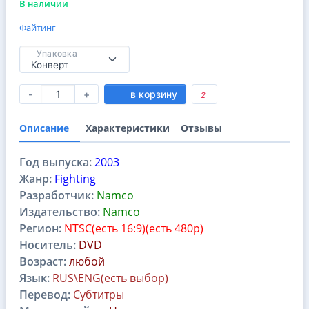
В наличии
Файтинг
Упаковка
-
+
в корзину
2
Описание
Характеристики
Отзывы
Год выпуска:
2003
Жанр:
Fighting
Разработчик:
Namco
Издательство:
Namco
Регион:
NTSC(есть 16:9)(есть 480p)
Носитель:
DVD
Возраст:
любой
Язык:
RUS\ENG(есть выбор)
Перевод:
Субтитры