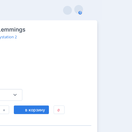
0
0
 Lemmings
ystation 2
+
в корзину
0