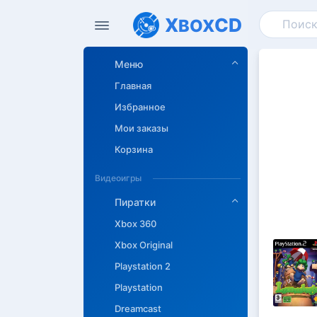
X
CD
BOX
Меню
Главная
Избранное
Мои заказы
Корзина
Видеоигры
Пиратки
Xbox 360
Xbox Original
Playstation 2
Описан
Playstation
Dreamcast