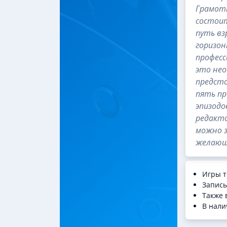
Грамотн
состоит
путь вз
горизон
професс
это не
предсто
пять пр
эпизодо
редакто
можно з
желающ
Игры т
Запись
Также 
В нали