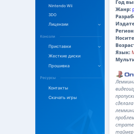
Год вы
Nintendo Wii
Жанр:
3DO
Разраб
Издате
Лицензии
Регион
Консоли
Носите
Возрас
Приставки
Язык:
Жесткие диски
Мульт
Прошивка
Ресурсы
Лемминг
Контакты
видеоиг
пропуск
Скачать игры
сделала
лемминг
проблем
стратег
таймер