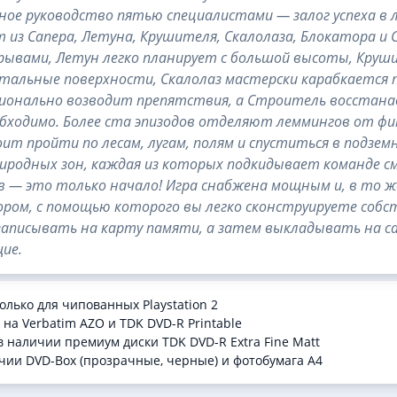
ое руководство пятью специалистами — залог успеха в 
 из Сапера, Летуна, Крушителя, Скалолаза, Блокатора и
рывами, Летун легко планирует с большой высоты, Круш
тальные поверхности, Скалолаз мастерски карабкается
ионально возводит препятствия, а Строитель восстана
обходимо. Более ста эпизодов отделяют леммингов от 
ит пройти по лесам, лугам, полям и спуститься в подзем
иродных зон, каждая из которых подкидывает команде с
в — это только начало! Игра снабжена мощным и, в то 
ром, с помощью которого вы легко сконструируете собс
аписывать на карту памяти, а затем выкладывать на сай
ие.
олько для чипованных Playstation 2
 на Verbatim AZO и TDK DVD-R Printable
в наличии премиум диски TDK DVD-R Extra Fine Matt
чии DVD-Box (прозрачные, черные) и фотобумага A4