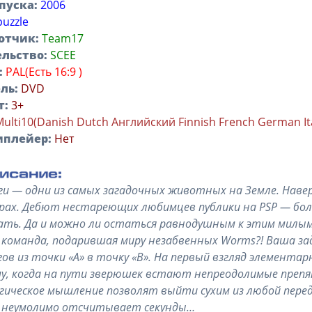
пуска:
2006
puzzle
отчик:
Team17
льство:
SCEE
:
PAL(Есть 16:9 )
ль:
DVD
т:
3+
Multi10(Danish Dutch Английский Finnish French German It
иплейер:
Нет
и — одни из самых загадочных животных на Земле. Навер
рах. Дебют нестареющих любимцев публики на PSP — бо
ать. Да и можно ли остаться равнодушным к этим милым 
 команда, подарившая миру незабвенных Worms?! Ваша з
ов из точки «А» в точку «B». На первый взгляд элемента
у, когда на пути зверюшек встают непреодолимые препя
ическое мышление позволят выйти сухим из любой перед
 неумолимо отсчитывает секунды…