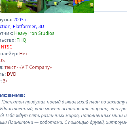
ие
Характеристики
Отзывы
уска:
2003 г.
ction, Platformer, 3D
отчик:
Heavy Iron Studios
льство:
THQ
NTSC
плейер:
Нет
US
д:
текст - «ViT Company»
ль:
DVD
:
3+
 Планктон придумал новый дьявольский план по захвату м
 Единственный, кто может остановить тирана, это гро
об! Тебя ждут пять различных миров, наполненных мини-
ми Планктона — роботами. С помощью друзей, хитроумны