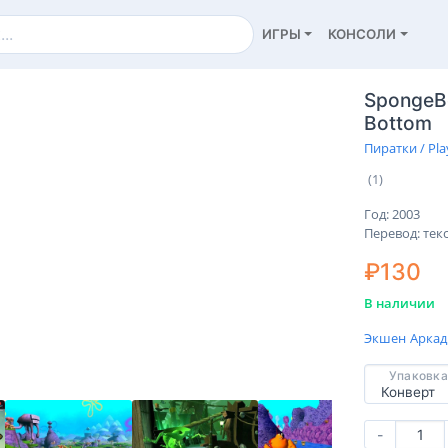
ИГРЫ
КОНСОЛИ
SpongeBo
Bottom
Пиратки / Pla
(1)
Год: 2003
Перевод: тек
₽130
В наличии
Экшен
Арка
Упаковка
-