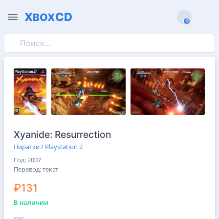
X
CD
BOX
0
0
Xyanide: Resurrection
Пиратки / Playstation 2
Год: 2007
Перевод: текст
₽131
В наличии