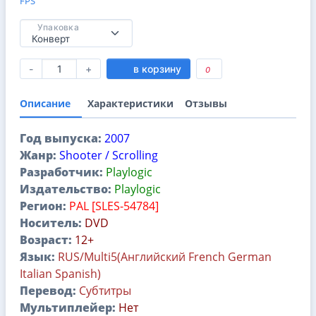
FPS
Упаковка
-
+
в корзину
0
Описание
Характеристики
Отзывы
Год выпуска:
2007
Жанр:
Shooter / Scrolling
Разработчик:
Playlogic
Издательство:
Playlogic
Регион:
PAL [SLES-54784]
Носитель:
DVD
Возраст:
12+
Язык:
RUS/Multi5(Английский French German
Italian Spanish)
Перевод:
Субтитры
Мультиплейер:
Нет