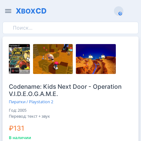
X
CD
BOX
0
0
Codename: Kids Next Door - Operation
V.I.D.E.O.G.A.M.E.
Пиратки / Playstation 2
Год: 2005
Перевод: текст + звук
₽131
В наличии