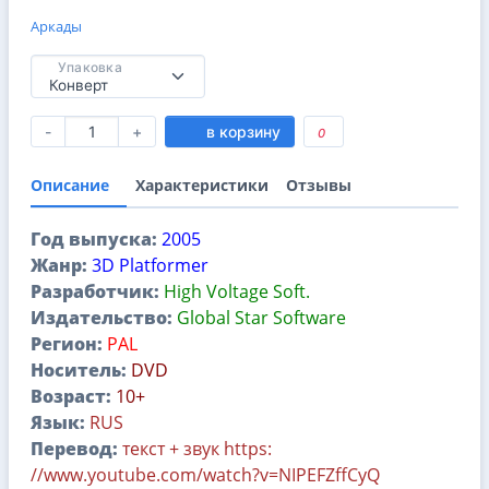
Аркады
Упаковка
-
+
в корзину
0
Описание
Характеристики
Отзывы
Год выпуска:
2005
Жанр:
3D Platformer
Разработчик:
High Voltage Soft.
Издательство:
Global Star Software
Регион:
PAL
Носитель:
DVD
Возраст:
10+
Язык:
RUS
Перевод:
текст + звук https:
//www.youtube.com/watch?v=NIPEFZffCyQ