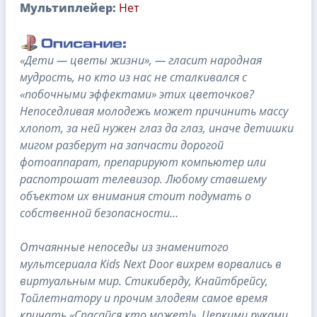
Мультиплейер:
Нет
«Дети — цветы жизни», — гласит народная
мудрость, но кто из нас не сталкивался с
«побочными эффектами» этих цветочков?
Непоседливая молодежь может причинить массу
хлопот, за ней нужен глаз да глаз, иначе детишки
мигом разберут на запчасти дорогой
фотоаппарат, препарируют компьютер или
распотрошат телевизор. Любому ставшему
объектом их внимания стоит подумать о
собственной безопасности…
Отчаянные непоседы из знаменитого
мультсериала Kids Next Door вихрем ворвались в
виртуальным мир. Стикиберду, Кнайтбрейсу,
Тойлетнатору и прочим злодеям самое время
кричать «Спасайся кто может!». Цепкими руками