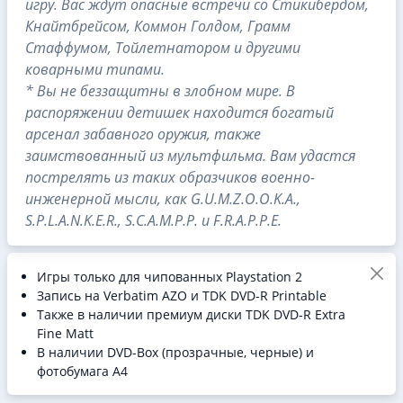
игру. Вас ждут опасные встречи со Стикибердом,
Кнайтбрейсом, Коммон Голдом, Грамм
Стаффумом, Тойлетнатором и другими
коварными типами.
* Вы не беззащитны в злобном мире. В
распоряжении детишек находится богатый
арсенал забавного оружия, также
заимствованный из мультфильма. Вам удастся
пострелять из таких образчиков военно-
инженерной мысли, как G.U.M.Z.O.O.K.A.,
S.P.L.A.N.K.E.R., S.C.A.M.P.P. и F.R.A.P.P.E.
Игры только для чипованных Playstation 2
Запись на Verbatim AZO и TDK DVD-R Printable
Также в наличии премиум диски TDK DVD-R Extra
Fine Matt
В наличии DVD-Box (прозрачные, черные) и
фотобумага A4