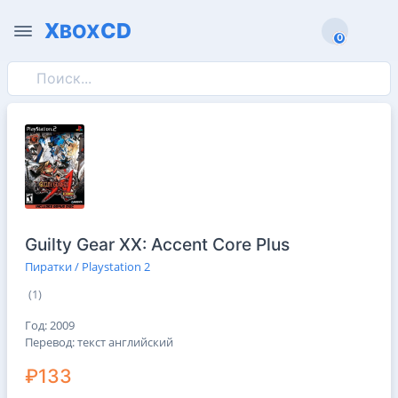
X
CD
BOX
0
0
Guilty Gear XX: Accent Core Plus
Пиратки / Playstation 2
(1)
Год: 2009
Перевод: текст английский
₽133