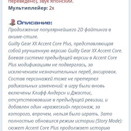
переведено), звук японский.
Мультиплейер:
2x
Продолжение популярнейшего 2D файтинга в
аниме-стиле.
Guilty Gear XX Accent Core Plus, представляющая
собой улучшенную версию Guilty Gear XX Accent Core.
Боевая система предыдущей версии в Accent Core
Plus модификациям не подверглась, за
исключением незначительных переб_ансировок.
Состав персонажей тоже не претерпел
радикальных изменений: в игру были вновь
включены Клифф Андерсн и Джастис,
отсутствовавшие в предыдущей ревизии, и
добавлен один «вражеский» персонаж, за
которого, впрочем, нельзя было играть. Зато
полностью обновился режим истории (Story Mode):
сюжет Accent Core Plus продолжает историю