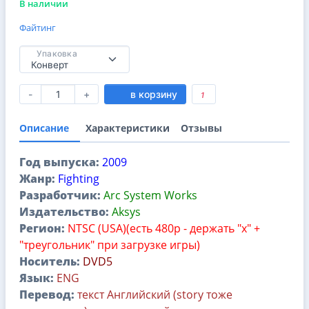
В наличии
Файтинг
Упаковка
-
+
в корзину
1
Описание
Характеристики
Отзывы
Год выпуска:
2009
Жанр:
Fighting
Разработчик:
Arc System Works
Издательство:
Aksys
Регион:
NTSC (USA)(есть 480p - держать "х" +
"треугольник" при загрузке игры)
Носитель:
DVD5
Язык:
ENG
Перевод:
текст Английский (story тоже