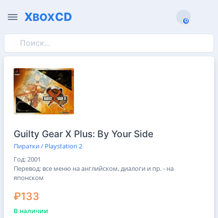
X
CD
BOX
0
0
Guilty Gear X Plus: By Your Side
Пиратки / Playstation 2
Год: 2001
Перевод: все меню на английском, диалоги и пр. - на
японском
₽133
В наличии