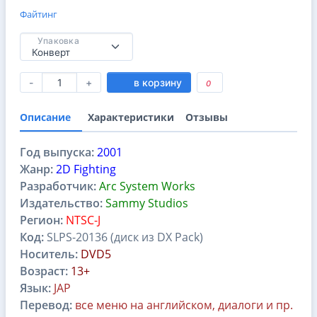
Файтинг
Упаковка
-
+
в корзину
0
Описание
Характеристики
Отзывы
Год выпуска:
2001
Жанр:
2D Fighting
Разработчик:
Arc System Works
Издательство:
Sammy Studios
Регион:
NTSC-J
Код:
SLPS-20136 (диск из DX Pack)
Носитель:
DVD5
Возраст:
13+
Язык:
JAP
Перевод:
все меню на английском, диалоги и пр.