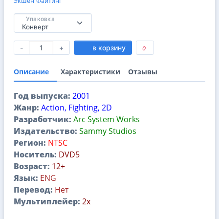
Экшен
Файтинг
Упаковка
-
+
в корзину
0
Описание
Характеристики
Отзывы
Год выпуска:
2001
Жанр:
Action, Fighting, 2D
Разработчик:
Arc System Works
Издательство:
Sammy Studios
Регион:
NTSC
Носитель:
DVD5
Возраст:
12+
Язык:
ENG
Перевод:
Нет
Мультиплейер:
2x