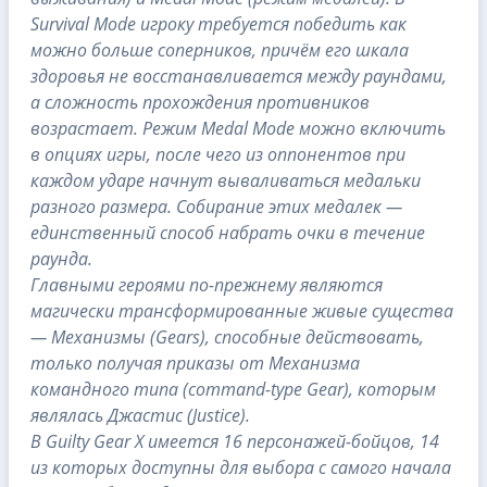
Survival Mode игроку требуется победить как
можно больше соперников, причём его шкала
здоровья не восстанавливается между раундами,
а сложность прохождения противников
возрастает. Режим Medal Mode можно включить
в опциях игры, после чего из оппонентов при
каждом ударе начнут вываливаться медальки
разного размера. Собирание этих медалек —
единственный способ набрать очки в течение
раунда.
Главными героями по-прежнему являются
магически трансформированные живые существа
— Механизмы (Gears), способные действовать,
только получая приказы от Механизма
командного типа (command-type Gear), которым
являлась Джастис (Justice).
В Guilty Gear X имеется 16 персонажей-бойцов, 14
из которых доступны для выбора с самого начала