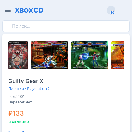
X
CD
BOX
0
0
Guilty Gear X
Пиратки / Playstation 2
Год: 2001
Перевод: нет
₽133
В наличии