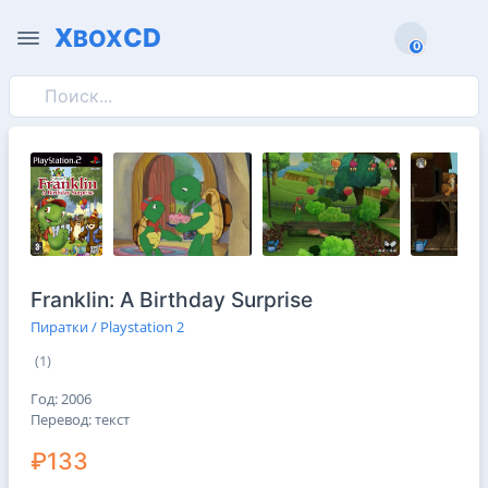
X
CD
BOX
0
0
Franklin: A Birthday Surprise
Пиратки / Playstation 2
(1)
Год: 2006
Перевод: текст
₽133