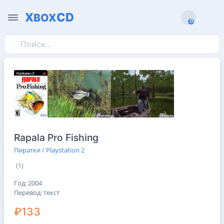
X
CD
BOX
0
0
Rapala Pro Fishing
Пиратки / Playstation 2
(1)
Год: 2004
Перевод: текст
₽133