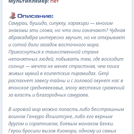
Мультиплейер:
Нет
Самураи, бушидо, сипукку, харакири — многим
знакомы эти слова, но что они означают? Чудная
абракадабра интересно звучит, но не открывает
и сотой доли загадок восточного мира.
Прикоснуться к таинственной стране
непонятных людей, побывать там, где восходит
солнце — мечта не менее страстная, чем поиск
живых мумий в египетских пирамидах. Genji
распахнет завесу тайны и с головой окунет нас в
японское средневековье, эпоху жестоких сражений
за власть и благородных самураев.
В игровой мир можно попасть либо бесстрашным
воином Генкуро Йошитсуне, либо его верным
другом и соратником, боевым монахом Бенки.
Герои бросили вызов Киомори, одному из самых