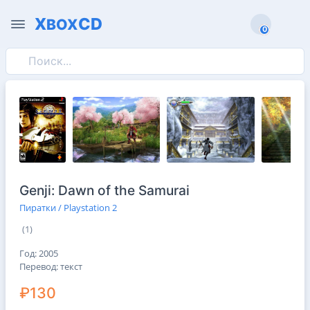
X
CD
BOX
0
0
Genji: Dawn of the Samurai
Пиратки / Playstation 2
(1)
Год: 2005
Перевод: текст
₽130