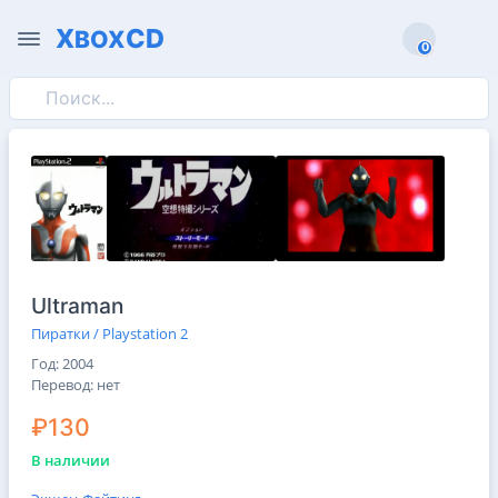
X
CD
BOX
0
0
Ultraman
Пиратки / Playstation 2
Год: 2004
Перевод: нет
₽130
В наличии