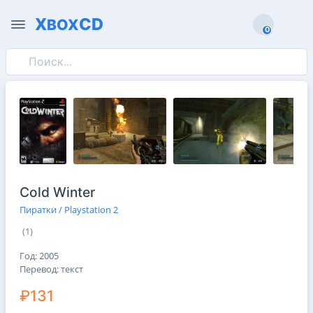
X
CD
BOX
0
0
Cold Winter
Пиратки / Playstation 2
(1)
Год: 2005
Перевод: текст
₽131