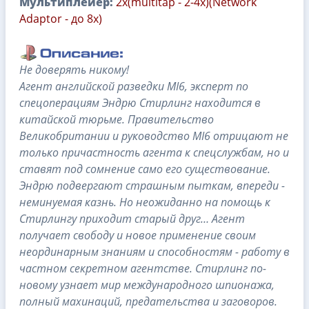
Мультиплейер:
2х(multitap - 2-4х)(Network
Adaptor - до 8x)
Не доверять никому!
Агент английской разведки MI6, эксперт по
спецоперациям Эндрю Стирлинг находится в
китайской тюрьме. Правительство
Великобритании и руководство MI6 отрицают не
только причастность агента к спецслужбам, но и
ставят под сомнение само его существование.
Эндрю подвергают страшным пыткам, впереди -
неминуемая казнь. Но неожиданно на помощь к
Стирлингу приходит старый друг… Агент
получает свободу и новое применение своим
неординарным знаниям и способностям - работу в
частном секретном агентстве. Стирлинг по-
новому узнает мир международного шпионажа,
полный махинаций, предательства и заговоров.