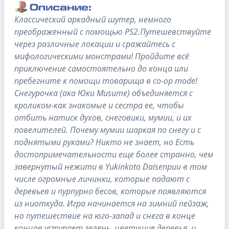
Классический аркадный шутер, немного
преображенный с помощью PS2.Путешевствуйте
через различные локации и сражайтесь с
мифологическими монстрами! Пройдите всё
приключение самостоятельно до конца или
пребегните к помощи товарища в co-op mode!
Снегурочка (ака Юки Musume) объединяется с
кроликом-как знакомые и сестра ее, чтобы
отбить натиск духов, снеговики, мумии, и их
повелителей. Почему мумии шаркая по снегу и с
поднятыми руками? Никто не знает, но Есть
достопримечательности еще более странно, чем
завернутый нежити в Yukinkoto Daisenpuu в том
числе огромные личинки, которые падают с
деревьев и пурпурно бесов, которые появляются
из ниоткуда. Игра начинается на зимний пейзаж,
но путешествие на юго-запад и снега в конце
концов уступает зелень, цветущие деревья, и