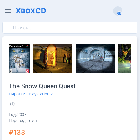
X
CD
BOX
0
0
The Snow Queen Quest
Пиратки / Playstation 2
(1)
Год: 2007
Перевод: текст
₽133