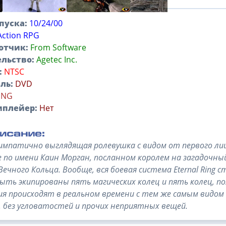
пуска:
10/24/00
Action RPG
отчик:
From Software
льство:
Agetec Inc.
:
NTSC
ль:
DVD
ENG
иплейер:
Нет
импатично выглядящая ролевушка с видом от первого ли
 по имени Каин Морган, посланном королем на загадочн
Вечного Кольца. Вообще, вся боевая система Eternal Ring
ыть экипированы пять магических колец и пять колец, 
я происходят в реальном времени с тем же самым видом 
, без угловатостей и прочих неприятных вещей.