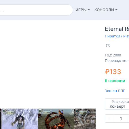
ИГРЫ
КОНСОЛИ
Eternal R
Пиратки / Pla
(1)
Год: 2000
Перевод: нет
₽133
В наличии
Экшен
РПГ
Упаковка
-
ие
Характеристики
Отзывы