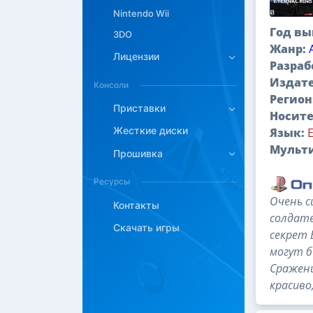
Nintendo Wii
Год вы
3DO
Жанр:
Лицензии
Разраб
Издате
Консоли
Регион
Приставки
Носите
Жесткие диски
Язык:
Мульт
Прошивка
Ресурсы
Очень с
Контакты
солдате
Скачать игры
секрет 
могут б
Сражени
красиво