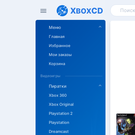
X
CD
BOX
Меню
Главная
Избранное
Мои заказы
Корзина
Видеоигры
Пиратки
Xbox 360
Xbox Original
Playstation 2
Playstation
Dreamcast
Описан