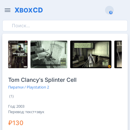
X
CD
BOX
0
0
Tom Clancy's Splinter Cell
Пиратки / Playstation 2
(1)
Год: 2003
Перевод: текст+звук
₽130