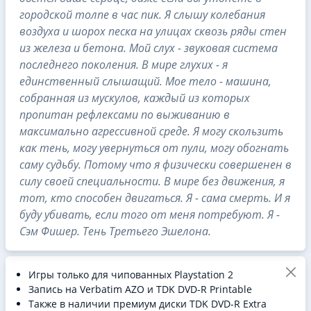
городской толпе в час пик. Я слышу колебания
воздуха и шорох песка на улицах сквозь ряды стен
из железа и бетона. Мой слух - звуковая система
последнего поколения. В мире глухих - я
единственный слышащий. Мое тело - машина,
собранная из мускулов, каждый из которых
пропитан рефлексами по выживанию в
максимально агрессивной среде. Я могу скользить
как тень, могу увернуться от пули, могу обогнать
саму судьбу. Потому что я физически совершенен в
силу своей специальности. В мире без движения, я
тот, кто способен двигаться. Я - сама смерть. И я
буду убивать, если того от меня потребуют. Я -
Сэм Фишер. Тень Третьего Эшелона.
Игры только для чипованных Playstation 2
Запись на Verbatim AZO и TDK DVD-R Printable
Также в наличии премиум диски TDK DVD-R Extra