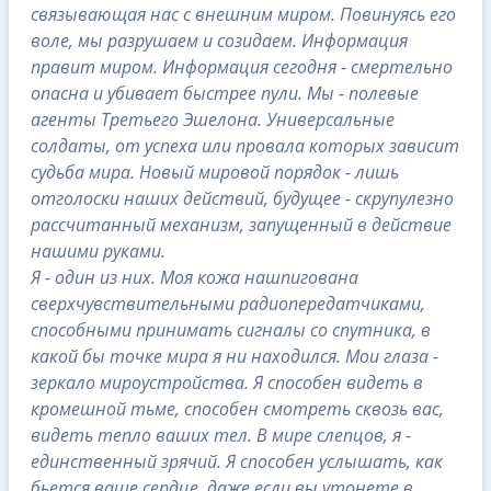
связывающая нас с внешним миром. Повинуясь его
воле, мы разрушаем и созидаем. Информация
правит миром. Информация сегодня - смертельно
опасна и убивает быстрее пули. Мы - полевые
агенты Третьего Эшелона. Универсальные
солдаты, от успеха или провала которых зависит
судьба мира. Новый мировой порядок - лишь
отголоски наших действий, будущее - скрупулезно
рассчитанный механизм, запущенный в действие
нашими руками.
Я - один из них. Моя кожа нашпигована
сверхчувствительными радиопередатчиками,
способными принимать сигналы со спутника, в
какой бы точке мира я ни находился. Мои глаза -
зеркало мироустройства. Я способен видеть в
кромешной тьме, способен смотреть сквозь вас,
видеть тепло ваших тел. В мире слепцов, я -
единственный зрячий. Я способен услышать, как
бьется ваше сердце, даже если вы утонете в