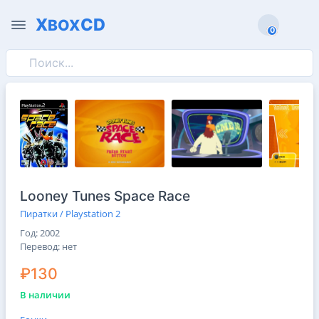
X
CD
BOX
0
0
Looney Tunes Space Race
Пиратки / Playstation 2
Год: 2002
Перевод: нет
₽130
В наличии