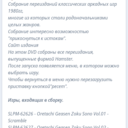
Собрание переизданий классических аркадных игр
1980гг,
многие из которых стали родоначальниками
целых жанров.
Собрание интересно возможностью
"прикоснуться к истокам".
Сайт издания
На этом DVD собраны все переиздания,
выпущенные фирмой Hamster.
После запуска появляется меню, в котором можно
выбрать игру.
Чтобы вернуться в меню нужно перезагрузить
приставку кнопкой"ресет".
И
гры, входящих в сборку.
SLPM-62626 - Oretachi Geasen Zoku Sono Vol.01 -
Scramble
SLPM-62627 - Oretachi Geasen Zoku Sono Vol.02 -