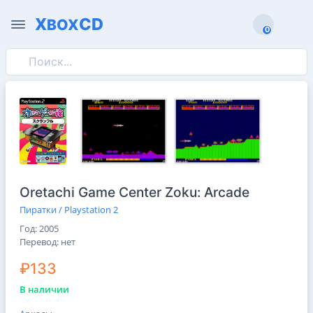
X
CD
BOX
0
0
Oretachi Game Center Zoku: Arcade
Пиратки / Playstation 2
Год: 2005
Перевод: нет
₽133
В наличии