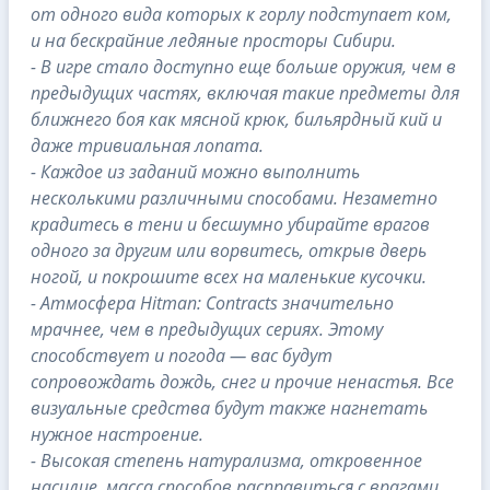
от одного вида которых к горлу подступает ком,
и на бескрайние ледяные просторы Сибири.
- В игре стало доступно еще больше оружия, чем в
предыдущих частях, включая такие предметы для
ближнего боя как мясной крюк, бильярдный кий и
даже тривиальная лопата.
- Каждое из заданий можно выполнить
несколькими различными способами. Незаметно
крадитесь в тени и бесшумно убирайте врагов
одного за другим или ворвитесь, открыв дверь
ногой, и покрошите всех на маленькие кусочки.
- Атмосфера Hitman: Contracts значительно
мрачнее, чем в предыдущих сериях. Этому
способствует и погода — вас будут
сопровождать дождь, снег и прочие ненастья. Все
визуальные средства будут также нагнетать
нужное настроение.
- Высокая степень натурализма, откровенное
насилие, масса способов расправиться с врагами,