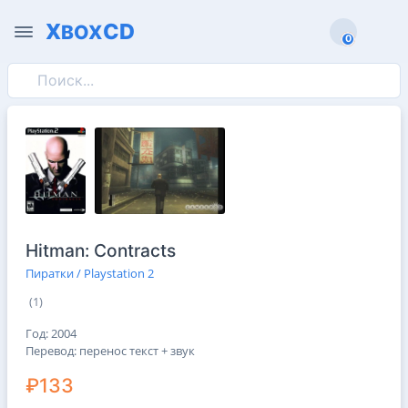
X
CD
BOX
0
0
Hitman: Contracts
Пиратки / Playstation 2
(1)
Год: 2004
Перевод: перенос текст + звук
₽133