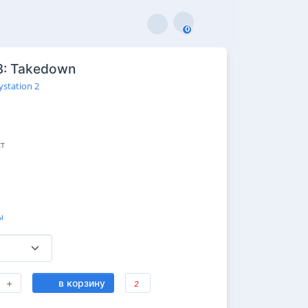
0
0
3: Takedown
ystation 2
ст
ы
+
в корзину
2