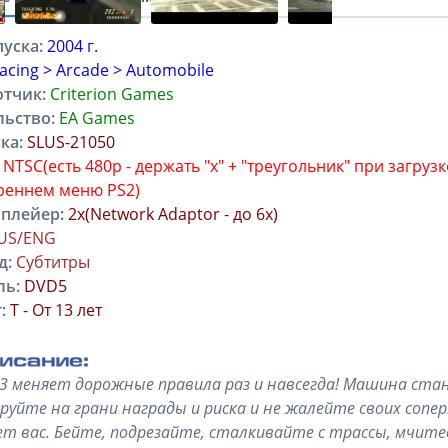
уска:
2004 г.
acing > Arcade > Automobile
отчик:
Criterion Games
льство:
EA Games
ка:
SLUS-21050
NTSC(есть 480p - держать "х" + "треугольник" при загрузк
реннем меню PS2)
плейер:
2x(Network Adaptor - до 6x)
US/ENG
д:
Субтитры
ль:
DVD5
:
T - От 13 лет
 3 меняет дорожные правила раз и навсегда! Машина ста
руйте на грани награды и риска и не жалейте своих сопе
т вас. Бейте, подрезайте, сталкивайте с трассы, мчите