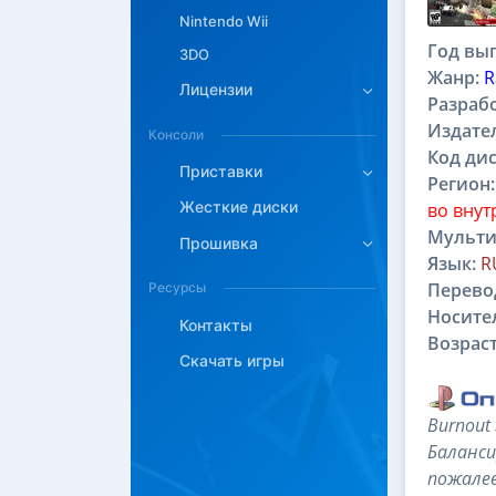
Nintendo Wii
Год вып
3DO
Жанр:
R
Лицензии
Разраб
Издате
Консоли
Код дис
Приставки
Регион:
Жесткие диски
во внут
Мульти
Прошивка
Язык:
R
Перево
Ресурсы
Носите
Контакты
Возраст
Скачать игры
Burnout
Баланси
пожалее