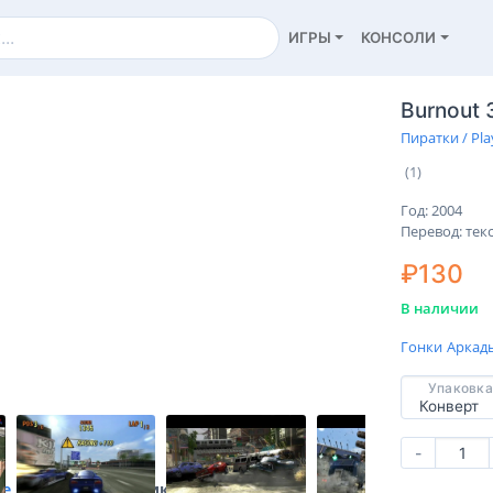
ИГРЫ
КОНСОЛИ
Burnout 
Пиратки / Pla
(1)
Год: 2004
Перевод: тек
₽130
В наличии
Гонки
Аркад
Упаковка
-
ие
Характеристики
Отзывы