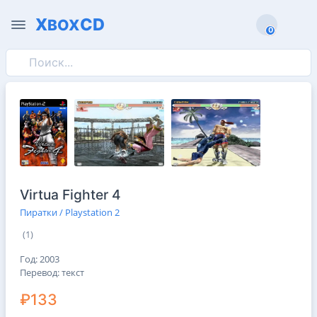
X
CD
BOX
0
0
Virtua Fighter 4
Пиратки / Playstation 2
(1)
Год: 2003
Перевод: текст
₽133