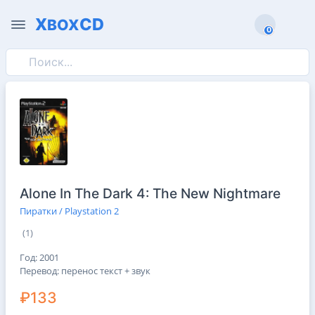
X
CD
BOX
0
0
Alone In The Dark 4: The New Nightmare
Пиратки / Playstation 2
(1)
Год: 2001
Перевод: перенос текст + звук
₽133