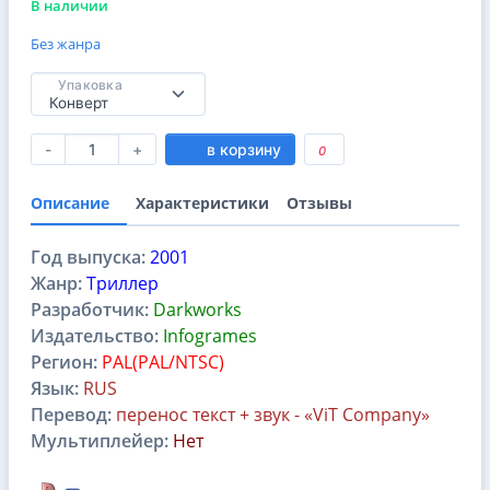
В наличии
Без жанра
Упаковка
-
+
в корзину
0
Описание
Характеристики
Отзывы
Год выпуска:
2001
Жанр:
Триллер
Разработчик:
Darkworks
Издательство:
Infogrames
Регион:
PAL(PAL/NTSC)
Язык:
RUS
Перевод:
перенос текст + звук - «ViT Company»
Мультиплейер:
Нет