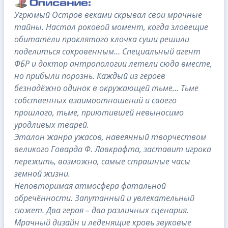
Угрюмый Остров веками скрывал свои мрачные
тайны. Настал роковой момент, когда зловещие
обитатели проклятого клочка суши решили
поделиться сокровенным… Специальный агент
ФБР и доктор антропологии летели сюда вместе,
но прибыли порознь. Каждый из героев
безнадёжно одинок в окружающей тьме… Тьме
собственных взаимоотношений и своего
прошлого, тьме, приютившей невыносимо
уродливых тварей.
Эталон жанра ужасов, навеянный творчеством
великого Говарда Ф. Лавкрафта, заставит игрока
пережить, возможно, самые страшные часы
земной жизни.
Неповторимая атмосфера фатальной
обречённости. Запутанный и увлекательный
сюжет. Два героя – два различных сценария.
Мрачный дизайн и леденящие кровь звуковые