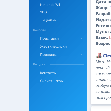
Дата в
Nintendo Wii
Жанр:
3DO
Разраб
Издате
Лицензии
Регион
Консоли
Мульт
Язык:
Приставки
Возрас
Жесткие диски
Прошивка
Micro M
Ресурсы
первый 
Контакты
космиче
уникаль
Скачать игры
особую 
занимал
нам про