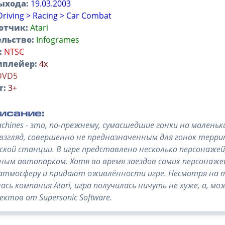
ыхода:
19.03.2003
Driving > Racing > Car Combat
отчик:
Atari
льство:
Infogrames
:
NTSC
иплейер:
4х
DVD5
т:
3+
achines - это, по-прежнему, сумасшедшие гонки на малень
взгляд, совершенно не предназначенным для гонок терри
ской станции. В игре представлено несколько персонаже
ным автопарком. Хотя во время заездов самих персонаже
атмосферу и придают оживлённости игре. Несмотря на 
ась компания Atari, игра получилась ничуть не хуже, а, 
ектов от Supersonic Software.