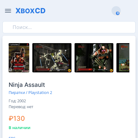
X
CD
BOX
0
0
Ninja Assault
Пиратки / Playstation 2
Год: 2002
Перевод: нет
₽130
В наличии