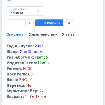
FPS
Упаковка
-
+
в корзину
0
Описание
Характеристики
Отзывы
Год выпуска:
2002
Жанр:
Gun Shooters
Разработчик:
Namco
Издательство:
Namco
Регион:
NTSC
Носитель:
CD
Язык:
ENG
Перевод:
Нет
Мультиплейер:
2x
Возраст:
T - От 13 лет