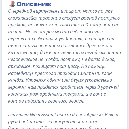
Очередной виртуальный тир от Namco по уже
сложившейся традиции следует ровной поступью
предков, не отходя от классической концепции ни
на шаг. На этот раз место действия игры
перенесено в феодальную Японию, в которой по
непонятным причинам поселилось древнее зло.
Как известно, даже отъявленным негодяям ничто
человеческое не чуждо, поэтому, не долго думая,
архидемон похищает принцессу. На помощь
наследнице престола приходит элитный клан
ниндзя. Управляя одним или двумя узкоглазыми
героями, вам придется пробиться через 9 уровней,
кишащих разнородными тварями, и в конце
концов победить главного злодея.
Геймплей Ninja Assault прост до безобразия. Взяв в
руки ConGun или - за отсутствием оного -
джойстик, вы будете планомерно и быстро,