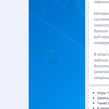
парнишк
История
системе
немного
дальше 
вид игр
шокирую
В этой 
задолго
дополни
Generat
нему(ищ
Игры т
Запись
Также 
В нали