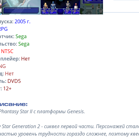
ие
Характеристики
Отзывы
уска:
2005 г.
RPG
отчик:
Sega
льство:
Sega
NTSC
плейер:
Нет
NG
д:
Нет
ль:
DVD5
:
12+
hantasy Star II с платформы Genesis.
y Star Generation 2 - сиквел первой части. Персонажей стал
частью уровень трудности гораздо сложнее, поэтому кве