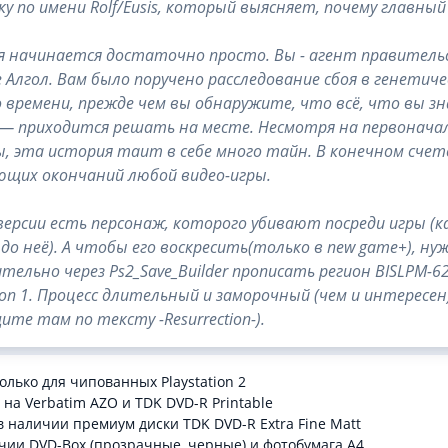
у по имени Rolf/Eusis, который выясняет, почему главны
 начинается достаточно просто. Вы - агент правительс
 Алгол. Вам было поручено расследование сбоя в генети
 времени, прежде чем вы обнаружите, что всё, что вы з
— приходится решать на месте. Несмотря на первонача
ы, эта история таит в себе много тайн. В конечном счете
щих окончаний любой видео-игры.
версии есть персонаж, которого убивают посреди игры (как 
 до неё). А чтобы его воскресить(только в new game+), нуж
тельно через Ps2_Save_Builder прописать регион BISLPM-623
ion 1. Процесс длительный и заморочный (чем и интересен)
ите там по тексту -Resurrection-).
олько для чипованных Playstation 2
 на Verbatim AZO и TDK DVD-R Printable
в наличии премиум диски TDK DVD-R Extra Fine Matt
чии DVD-Box (прозрачные, черные) и фотобумага A4