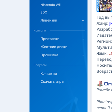
Описан
Nintendo Wii
3DO
Год вып
Лицензии
Жанр:
J
Разраб
Консоли
Издате
Приставки
Регион:
Мульти
Жесткие диски
Язык:
E
Прошивка
Перево
Носите
Ресурсы
Возраст
Контакты
Скачать игры
Римейк P
Phantas
первой 