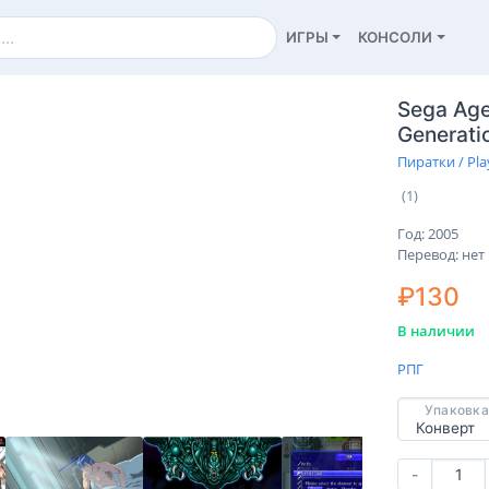
ИГРЫ
КОНСОЛИ
Sega Ages
Generati
Пиратки / Pla
(1)
Год: 2005
Перевод: нет
₽130
В наличии
РПГ
Упаковка
-