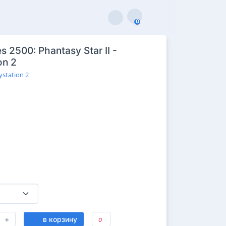
0
0
 2500: Phantasy Star II -
on 2
ystation 2
+
в корзину
0