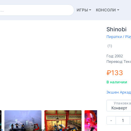
ИГРЫ
КОНСОЛИ
Shinobi
Пиратки / Pla
(1)
Год: 2002
Перевод: Тек
₽133
В наличии
Экшен
Арка
Упаковка
-
ие
Характеристики
Отзывы