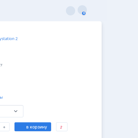
0
0
ystation 2
ст
ды
+
в корзину
2