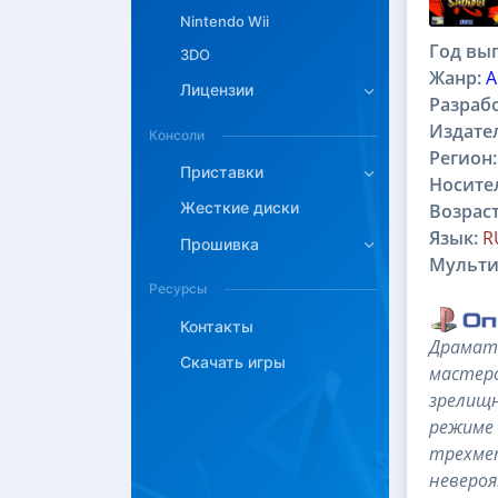
Nintendo Wii
Год вып
3DO
Жанр:
A
Лицензии
Разраб
Издате
Консоли
Регион:
Приставки
Носите
Жесткие диски
Возраст
Язык:
R
Прошивка
Мульти
Ресурсы
Контакты
Драмати
Скачать игры
мастерс
зрелищн
режиме 
трехмет
невероя