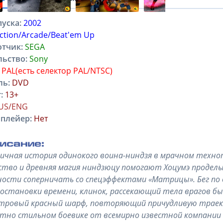
уска:
2002
ction/Arcade/Beat'em Up
отчик:
SEGA
льство:
Sony
PAL(есть селектор PAL/NTSC)
ль:
DVD
:
13+
US/ENG
плейер:
Нет
чная история одинокого воина-ниндзя в мрачном техн
тво и древняя магия ниндзюцу помогают Хоцумэ продел
ости соперничать со спецэффектами «Матрицы». Бег по 
остановки времени, клинок, рассекающий тела врагов быс
ровый красный шарф, повторяющий причудливую траект
тно стильном боевике от всемирно известной компании 