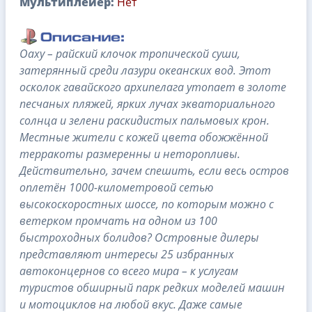
Мультиплейер:
Нет
Оаху – райский клочок тропической суши,
затерянный среди лазури океанских вод. Этот
осколок гавайского архипелага утопает в золоте
песчаных пляжей, ярких лучах экваториального
солнца и зелени раскидистых пальмовых крон.
Местные жители с кожей цвета обожжённой
терракоты размеренны и неторопливы.
Действительно, зачем спешить, если весь остров
оплетён 1000-километровой сетью
высокоскоростных шоссе, по которым можно с
ветерком промчать на одном из 100
быстроходных болидов? Островные дилеры
представляют интересы 25 избранных
автоконцернов со всего мира – к услугам
туристов обширный парк редких моделей машин
и мотоциклов на любой вкус. Даже самые