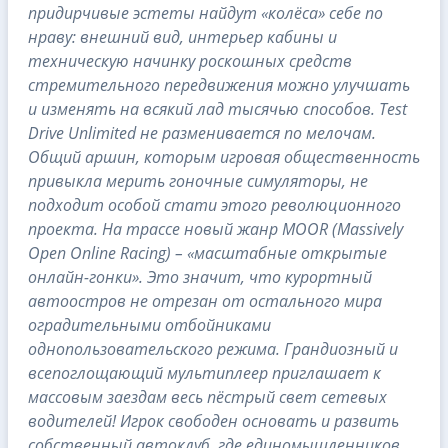
придирчивые эстеты найдут «колёса» себе по
нраву: внешний вид, интерьер кабины и
техническую начинку роскошных средств
стремительного передвижения можно улучшать
и изменять на всякий лад тысячью способов. Test
Drive Unlimited не разменивается по мелочам.
Общий аршин, которым игровая общественность
привыкла мерить гоночные симуляторы, не
подходит особой стати этого революционного
проекта. На трассе новый жанр MOOR (Massively
Open Online Racing) – «масштабные открытые
онлайн-гонки». Это значит, что курортный
автоостров не отрезан от остального мира
оградительными отбойниками
однопользовательского режима. Грандиозный и
всепоглощающий мультиплеер приглашает к
массовым заездам весь пёстрый свет сетевых
водителей! Игрок свободен основать и развить
собственный автоклуб, где единомышленников