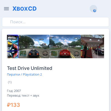
X
CD
BOX
0
0
Test Drive Unlimited
Пиратки / Playstation 2
(1)
Год: 2007
Перевод: текст + звук
₽133