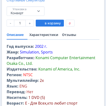
Спортивные
Симуляторы
Упаковка
-
+
в корзину
0
Описание
Характеристики
Отзывы
Год выпуска:
2002 г.
Жанр:
Simulation, Sports
Разработчик:
Konami Computer Entertainment
Osaka Co., Ltd.
Издательство:
Konami of America, Inc.
Регион:
NTSC
Мультиплейер:
2х
Язык:
ENG
Перевод:
Нет
Носитель:
1 DVD (5)
Возраст:
E - Для Всех,кто любит спорт