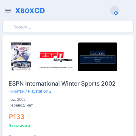
X
CD
BOX
0
0
ESPN International Winter Sports 2002
Пиратки / Playstation 2
Год: 2002
Перевод: нет
₽133
В наличии