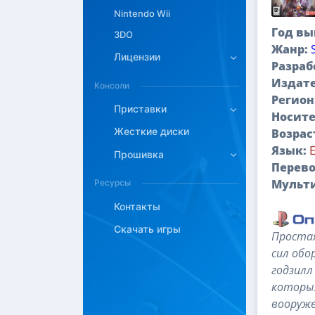
Nintendo Wii
Год вы
3DO
Жанр:
Лицензии
Разраб
Издате
Консоли
Регион
Приставки
Носите
Жесткие диски
Возрас
Язык:
Прошивка
Перево
Мульт
Ресурсы
Контакты
Скачать игры
Простая
сил обо
годзилл
которых
вооруже