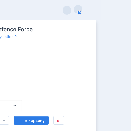
0
0
efence Force
ystation 2
+
в корзину
0