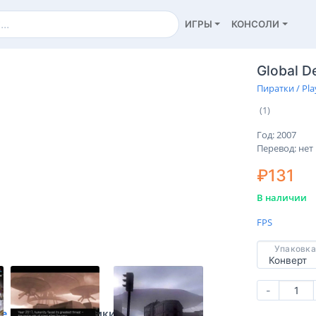
ИГРЫ
КОНСОЛИ
Global D
Пиратки / Pla
(1)
Год: 2007
Перевод: нет
₽131
В наличии
FPS
Упаковка
-
ие
Характеристики
Отзывы