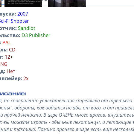
пуска:
2007
Sci-Fi Shooter
отчик:
Sandlot
льство:
D3 Publisher
:
PAL
ль:
CD
т:
12+
ENG
д:
Нет
иплейер:
2x
, но совершенно увлекательная стрелялка от третьего 
роны", обороны, как водится не абы от кого, а от пришел
 и прочей нечисти. В игре ОЧЕНЬ много врагов, внушитель
 вы можете играть - обычные пехотинцы, и летающие в
ния и тактика. Помимо прочего в игре есть еще нескольк