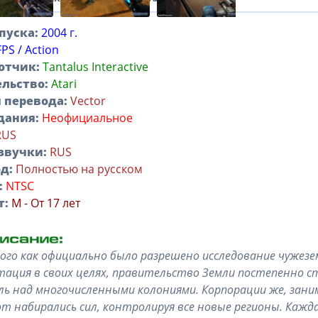
пуска:
2004 г.
FPS / Action
отчик:
Tantalus Interactive
льство:
Atari
 перевода:
Vector
дания:
Неофициальное
RUS
звучки:
RUS
д:
Полностью на русском
:
NTSC
т:
M - От 17 лет
ого как официально было разрешено исследование чужезе
тация в своих целях, правительство Земли постепенно ст
ь над многочисленными колониями. Корпорации же, зани
т набирались сил, контролируя все новые регионы. Кажда