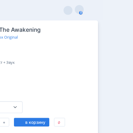
0
0
 The Awakening
x Original
т + Звук
+
в корзину
0