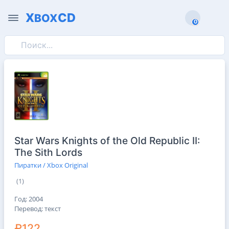
X
CD
BOX
0
0
Star Wars Knights of the Old Republic II:
The Sith Lords
Пиратки / Xbox Original
(1)
Год: 2004
Перевод: текст
₽122