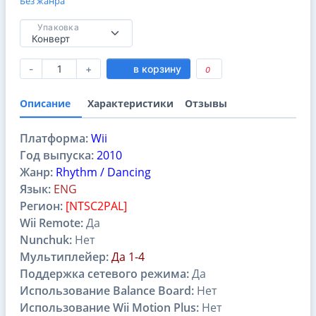
Без жанра
Упаковка
-
+
в корзину
0
Описание
Характеристики
Отзывы
Платформа:
Wii
Год выпуска:
2010
Жанр:
Rhythm / Dancing
Язык:
ENG
Регион:
[NTSC2PAL]
Wii Remote:
Да
Nunchuk:
Нет
Мультиплейер:
Да 1-4
Поддержка сетевого режима:
Да
Использование Balance Board:
Нет
Использование Wii Motion Plus:
Нет