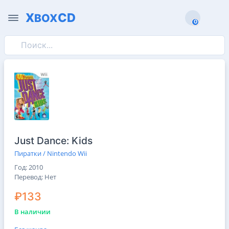
X
CD
BOX
0
0
Just Dance: Kids
Пиратки / Nintendo Wii
Год: 2010
Перевод: Нeт
₽133
В наличии