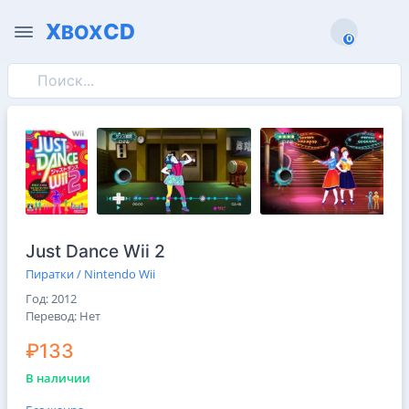
X
CD
BOX
0
0
Just Dance Wii 2
Пиратки / Nintendo Wii
Год: 2012
Перевод: Нeт
₽133
В наличии