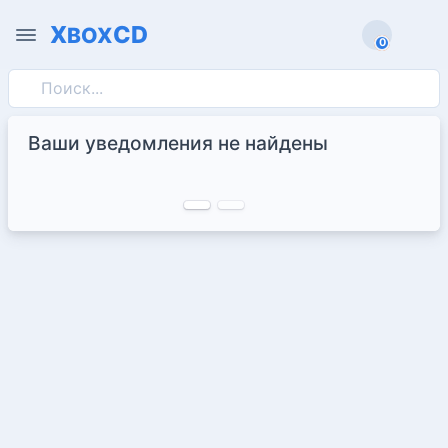
X
CD
BOX
0
0
Ваши уведомления не найдены