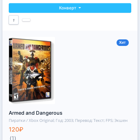
Конверт
1
Хит
Armed and Dangerous
Пиратки / Xbox Original
; Год: 2003; Перевод: Текст; FPS; Экшен
120₽
(1)