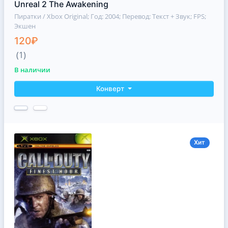
Unreal 2 The Awakening
Пиратки / Xbox Original
; Год: 2004; Перевод: Текст + Звук; FPS;
Экшен
120₽
(1)
В наличии
Конверт
Хит