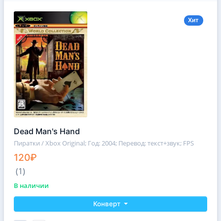
Хит
Dead Man's Hand
Пиратки / Xbox Original
; Год: 2004; Перевод: текст+звук; FPS
120₽
(1)
В наличии
Конверт