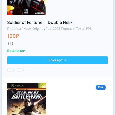
Soldier of Fortune II: Double Helix
Пиратки / Xbox Original
; Год: 2003 Перевод: Текст; FPS
120₽
(1)
В наличии
Конверт
Хит