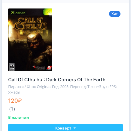
Хит
Call Of Cthulhu : Dark Corners Of The Earth
Пиратки / Xbox Original
; Год: 2005; Перевод: Текст+Звук; FPS;
Ужасы
120₽
(1)
В наличии
Конверт