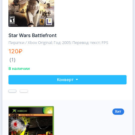
Star Wars Battlefront
Пиратки / Xbox Original
; Год: 2005; Перевод: текст; FPS
120₽
(1)
В наличии
Конверт
Хит