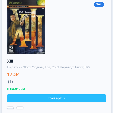
Хит
XIII
Пиратки / Xbox Original
; Год: 2003 Перевод: Текст; FPS
120₽
(1)
В наличии
Конверт