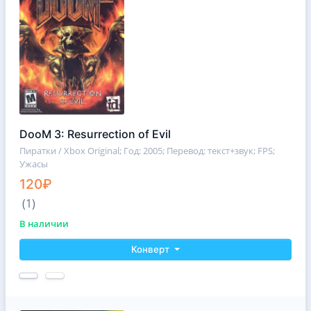
DooM 3: Resurrection of Evil
Пиратки / Xbox Original
; Год: 2005; Перевод: текст+звук; FPS;
Ужасы
120₽
(1)
В наличии
Конверт