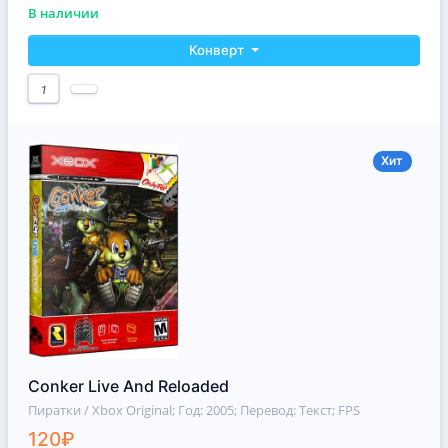
В наличии
Конверт
1
Хит
Conker Live And Reloaded
Пиратки / Xbox Original
; Год: 2005; Перевод: Текст; FPS
120₽