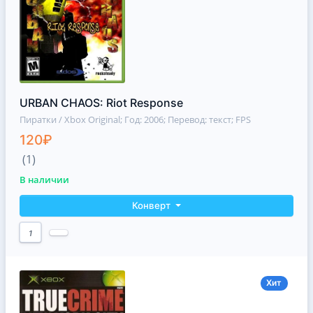
URBAN CHAOS: Riot Response
Пиратки / Xbox Original
; Год: 2006; Перевод: текст; FPS
120₽
(1)
В наличии
Конверт
1
Хит