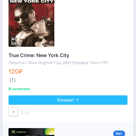
True Crime: New York City
Пиратки / Xbox Original
; Год: 2005 Перевод: Текст; FPS
120₽
(1)
В наличии
Конверт
1
Хит