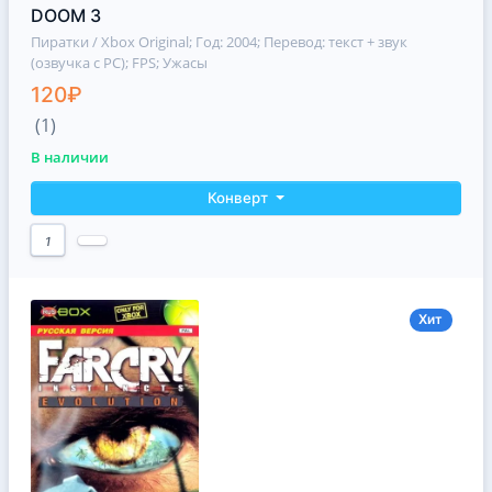
DOOM 3
Пиратки / Xbox Original
; Год: 2004; Перевод: текст + звук
(озвучка с РС); FPS; Ужасы
120₽
(1)
В наличии
Конверт
1
Хит