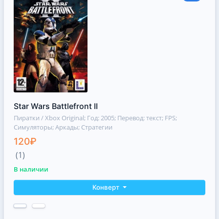
Star Wars Battlefront II
Пиратки / Xbox Original
; Год: 2005; Перевод: текст; FPS;
Симуляторы; Аркады; Стратегии
120₽
(1)
В наличии
Конверт