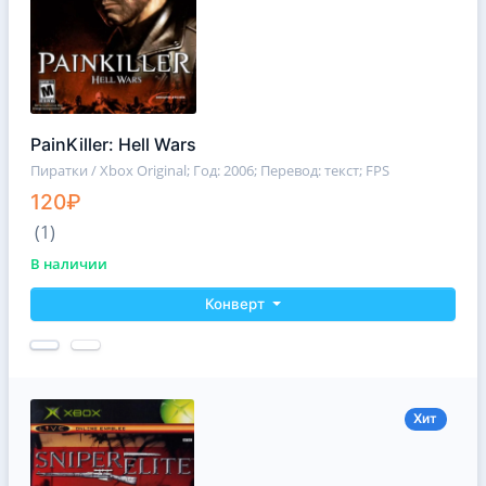
PainKiller: Hell Wars
Пиратки / Xbox Original
; Год: 2006; Перевод: текст; FPS
120₽
(1)
В наличии
Конверт
Хит