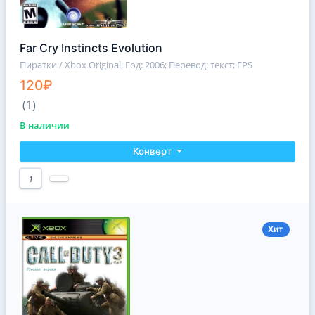
Far Cry Instincts Evolution
Пиратки / Xbox Original
; Год: 2006; Перевод: текст; FPS
120₽
(1)
В наличии
Конверт
1
Хит