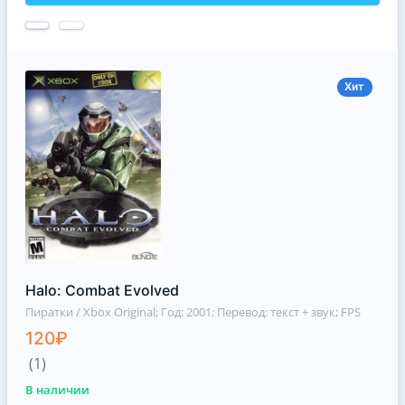
Хит
Halo: Combat Evolved
Пиратки / Xbox Original
; Год: 2001; Перевод: текст + звук; FPS
120₽
(1)
В наличии