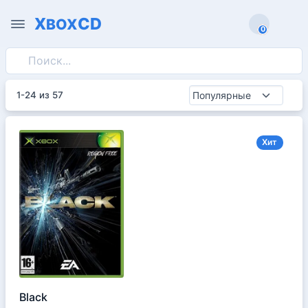
X
CD
BOX
0
0
1-24 из 57
Хит
Black