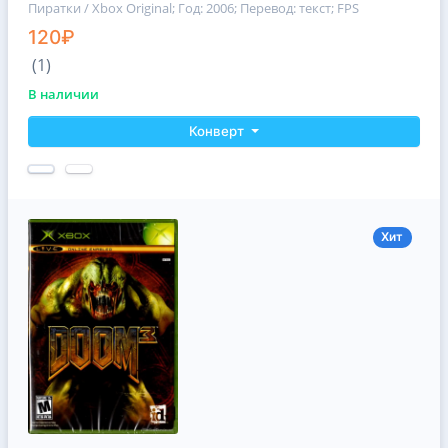
Пиратки / Xbox Original
; Год: 2006; Перевод: текст; FPS
120₽
(1)
В наличии
Конверт
Хит