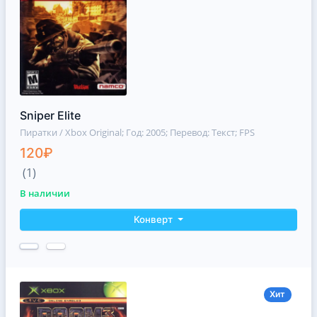
Sniper Elite
Пиратки / Xbox Original
; Год: 2005; Перевод: Текст; FPS
120₽
(1)
В наличии
Конверт
Хит