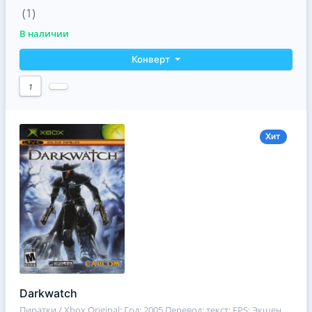
(1)
В наличии
Конверт
1
Хит
Darkwatch
Пиратки / Xbox Original
; Год: 2005 Перевод: текст; FPS; Экшен