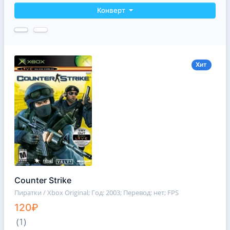
Конверт
Хит
Counter Strike
Пиратки / Xbox Original
; Год: 2003; Перевод: нет; FPS
120₽
(1)